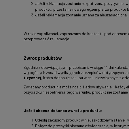
Jeżeli reklamacja zostanie rozpatrzona pozytywnie, 
produktu, przesłanie nowego egzemplarza produktu lu
Jeżeli reklamacja zostanie uznana za nieuzasadnioną,
W razie wątpliwości, zapraszamy do kontaktu pod adresem 
przeprowadzić reklamację.
Zwrot produktów
Zgodnie z obowiązującymi przepisami, w ciągu 14 dni kale
wg ogólnych zasad wynikających z przepisów dotyczących z
fizycznej,
która dokonuje zakupu w celu niezwiązanym z dz
Zwracany produkt nie może nosić śladów używania - każdy e
przypadku niespełnienia tego warunku, produkt nie zostanie p
Jeżeli chcesz dokonać zwrotu produktu:
Odeślij zakupiony produkt w nieuszkodzonym stanie i 
Dołącz do przesyłki pisemne oświadczenie, w którym z