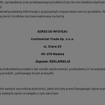
ki, sprawdzimy stan przekazanego produktu (czy nie nosi śladów użytkowani
).
 email prześlemy informację o pozytywnym rozpatrzeniu zwrotu produktu. 
czą zwrot środków zostanie wykonany na kartę.
ADRES DO WYSYŁKI:
Continental Trade Sp. z o.o.
ul. Stara 23
05-270 Nadma
Dopisek: REKLAMACJA
a uszkodzenie produktu lub oznaki użytkowania), przekażemy Ci na wskazan
 produkt, pokrywając koszt przesyłki.
h samych sposobów płatności, jakie zostały przez Kupującego użyte w pier
ie żadnych opłat w związku z tym zwrotem.