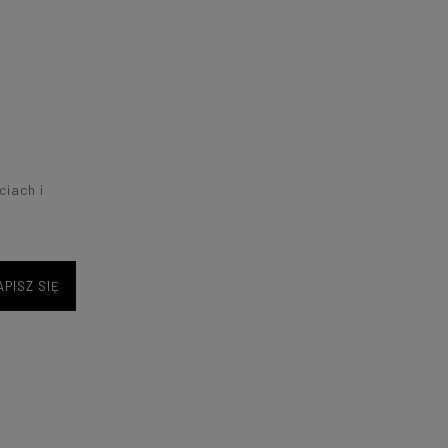
ciach i
APISZ SIĘ