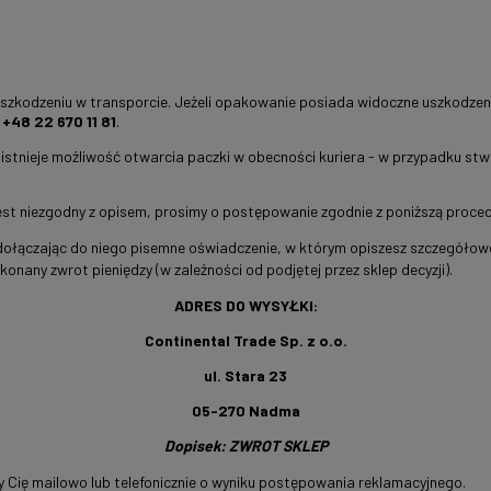
uszkodzeniu w transporcie. Jeżeli opakowanie posiada widoczne uszkodzeni
:
+48 22 670 11 81
.
istnieje możliwość otwarcia paczki w obecności kuriera - w przypadku stw
.
jest niezgodny z opisem, prosimy o postępowanie zgodnie z poniższą proce
dołączając do niego pisemne oświadczenie,
w którym opiszesz szczegółowe
onany zwrot pieniędzy (w zależności od podjętej przez sklep decyzji).
ADRES DO WYSYŁKI:
Continental Trade Sp. z o.o.
ul. Stara 23
05-270 Nadma
Dopisek: ZWROT SKLEP
 Cię mailowo lub telefonicznie o wyniku postępowania reklamacyjnego.