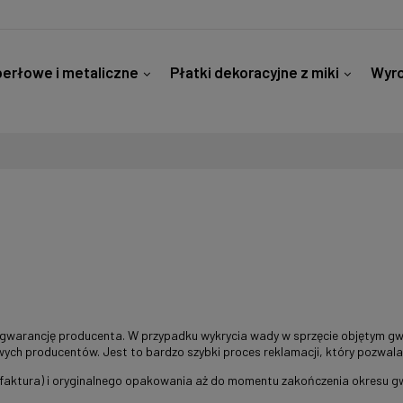
erłowe i metaliczne
Płatki dekoracyjne z miki
Wyro
 szkła
Kontakt
warancję producenta. W przypadku wykrycia wady w sprzęcie objętym gwa
wych producentów. Jest to bardzo szybki proces reklamacji, który pozwal
faktura) i oryginalnego opakowania aż do momentu zakończenia okresu g