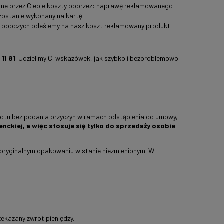
ione przez Ciebie koszty poprzez: naprawę reklamowanego
zostanie wykonany na kartę.
roboczych odeślemy na nasz koszt reklamowany produkt.
11 81
. Udzielimy Ci wskazówek, jak szybko i bezproblemowo
rotu bez podania przyczyn w ramach odstąpienia od umowy,
ckiej, a więc stosuje się tylko do sprzedaży osobie
 oryginalnym opakowaniu w stanie niezmienionym. W
ekazany zwrot pieniędzy.