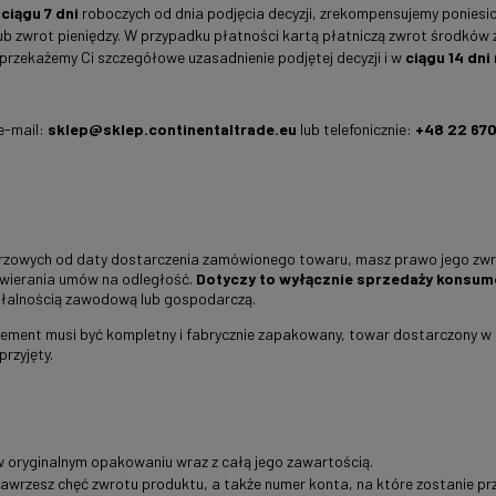
w
ciągu 7 dni
roboczych od dnia podjęcia decyzji, zrekompensujemy ponies
b zwrot pieniędzy. W przypadku płatności kartą płatniczą zwrot środków 
 przekażemy Ci szczegółowe uzasadnienie podjętej decyzji i w
ciągu 14 dni
e-mail:
sklep@sklep.continentaltrade.eu
lub telefonicznie:
+48 22 670 
ndarzowych od daty dostarczenia zamówionego towaru, masz prawo jego zw
awierania umów na odległość.
Dotyczy to wyłącznie sprzedaży konsumen
iałalnością zawodową lub gospodarczą.
lement musi być kompletny i fabrycznie zapakowany, towar dostarczony w
rzyjęty.
w oryginalnym opakowaniu wraz z całą jego zawartością.
awrzesz chęć zwrotu produktu, a także numer konta, na które zostanie prz