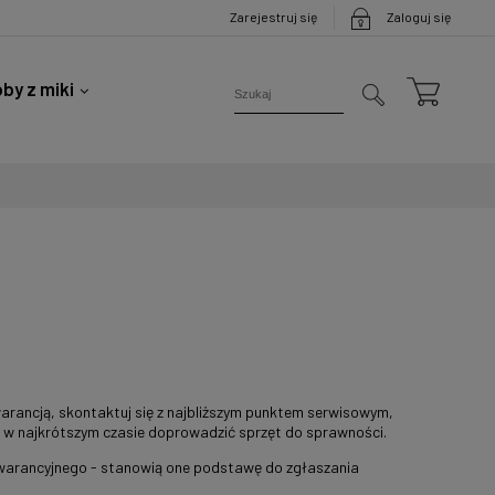
Zarejestruj się
Zaloguj się
by z miki
rancją, skontaktuj się z najbliższym punktem serwisowym,
a w najkrótszym czasie doprowadzić sprzęt do sprawności.
warancyjnego - stanowią one podstawę do zgłaszania