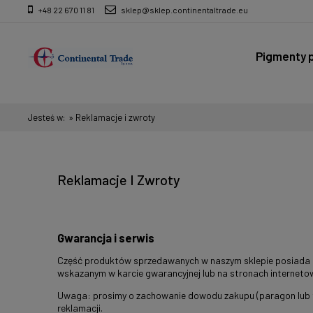
+48 22 670 11 81
sklep@sklep.continentaltrade.eu
Pigmenty p
Wyroby ze
Jesteś w:
»
Reklamacje i zwroty
Reklamacje I Zwroty
Gwarancja i serwis
Część produktów sprzedawanych w naszym sklepie posiada g
wskazanym w karcie gwarancyjnej lub na stronach interneto
Uwaga: prosimy o zachowanie dowodu zakupu (paragon lub 
reklamacji.