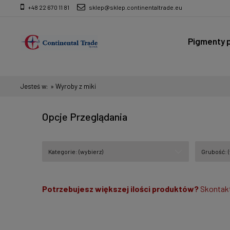
+48 22 670 11 81
sklep@sklep.continentaltrade.eu
Pigmenty p
Wyroby ze
Jesteś w:
»
Wyroby z miki
Opcje Przeglądania
Kategorie: (wybierz)
Grubość: (
Potrzebujesz większej ilości produktów?
Skontakt