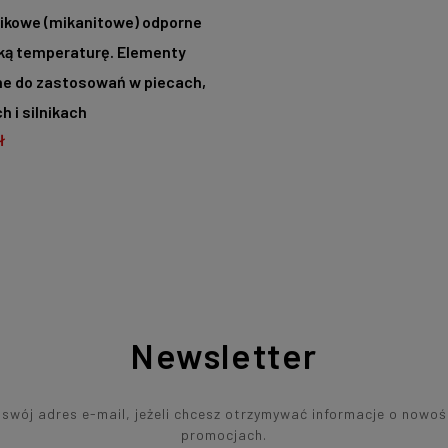
mikowe (mikanitowe) odporne
ką temperaturę. Elementy
jne do zastosowań w piecach,
h i silnikach
ł
O KOSZYKA
Newsletter
swój adres e-mail, jeżeli chcesz otrzymywać informacje o nowoś
promocjach.