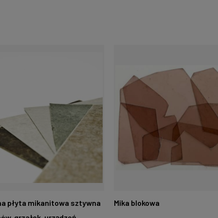
jna płyta mikanitowa sztywna
Mika blokowa
ców, grzałek, urządzeń