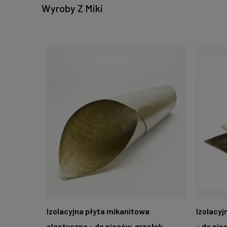
Wyroby Z Miki
Izolacyjna płyta mikanitowa
Izolacy
elastyczna – do pieców, grzałek,
– do pie