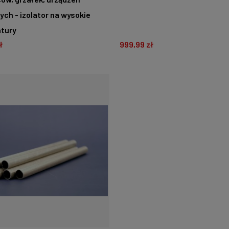
ch - izolator na wysokie
tury
ł
999,99 zł
O KOSZYKA
DO KOSZYKA