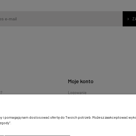
Z
Moje konto
ć?
Logowanie
nia
Moje zamówienia
zakupów
Przechowalnia
Ustawienia konta
ny i pomagają nam dostosować ofertę do Twoich potrzeb. Możesz zaakceptować wykorz
zgody".