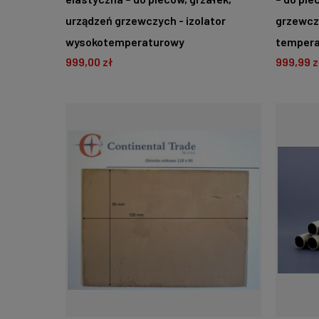
urządzeń grzewczych - izolator
grzewczy
wysokotemperaturowy
tempera
999,00 zł
999,99 z
DO KOSZYKA
D