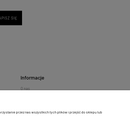
APISZ SIĘ
Informacje
O nas
Blog
Polityka prywatności
Polityka cookies
ystanie przez nas wszystkich tych plików i przejść do sklepu lub
Kontakt
Linki