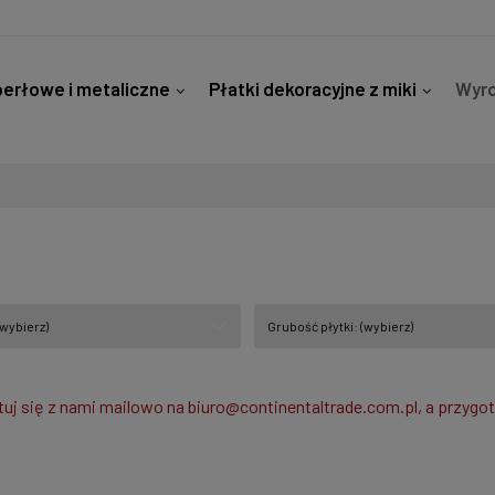
erłowe i metaliczne
Płatki dekoracyjne z miki
Wyro
 szkła
Kontakt
wybierz)
Grubość płytki: (wybierz)
uj się z nami mailowo na
biuro@continentaltrade.com.pl
, a przygo