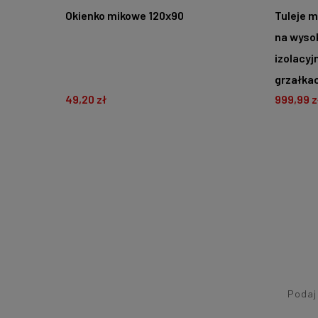
Okienko mikowe 120x90
Tuleje 
na wyso
izolacy
grzałkac
49,20 zł
999,99 z
DO KOSZYKA
D
Podaj 