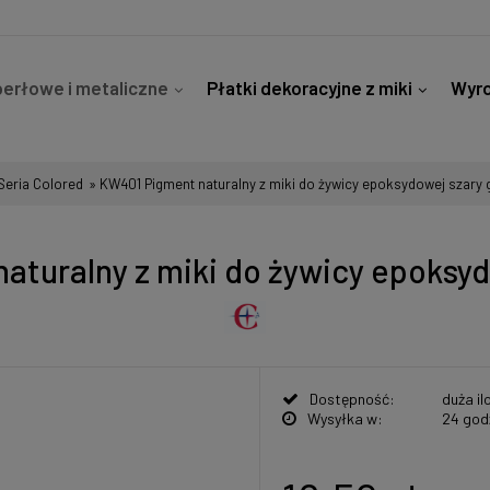
erłowe i metaliczne
Płatki dekoracyjne z miki
Wyro
 szkła
Kontakt
Seria Colored
»
KW401 Pigment naturalny z miki do żywicy epoksydowej szary g
turalny z miki do żywicy epoksyd
Dostępność:
duża il
Wysyłka w:
24 god