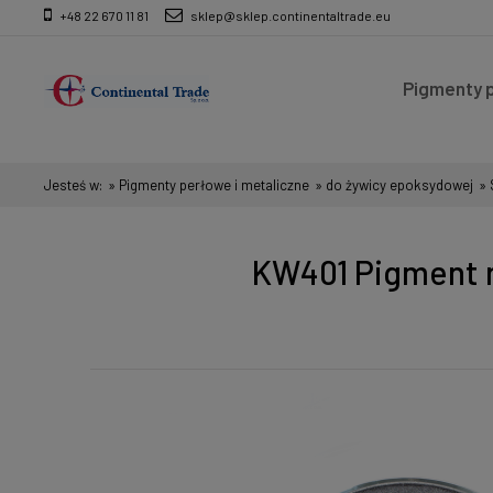
+48 22 670 11 81
sklep@sklep.continentaltrade.eu
Pigmenty p
Wyroby ze
Jesteś w:
»
Pigmenty perłowe i metaliczne
»
do żywicy epoksydowej
»
KW401 Pigment na