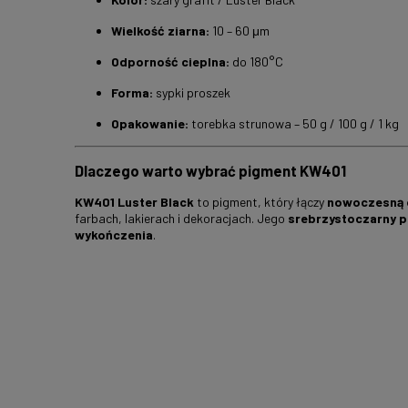
Wielkość ziarna:
10 – 60 μm
Odporność cieplna:
do 180°C
Forma:
sypki proszek
Opakowanie:
torebka strunowa – 50 g / 100 g / 1 kg
Dlaczego warto wybrać pigment KW401
KW401 Luster Black
to pigment, który łączy
nowoczesną e
farbach, lakierach i dekoracjach. Jego
srebrzystoczarny p
wykończenia
.