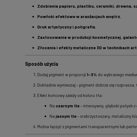
Zdobienia papieru, plastiku, ceramiki, drewna, s
Powłoki efektowe w aranżacjach wnętrz
,
Druk artystyczny i poligrafia
,
Zastosowania w produkcji kosmetycznej, galante
Złocenia i efekty metaliczne 3D w technikach ar
Sposób użycia
Dodaj pigment w proporcji
1–3%
do wybranego medium (
Dokładnie wymieszaj – pigment dobrze się rozprasza, 
Efekt końcowy zależy od koloru tła:
Na
czarnym tle
– intensywny, głęboki połysk z 
Na
jasnym tle
– srebrzystoszary, metaliczny bl
Można łączyć z pigmentami transparentnymi lub perłow