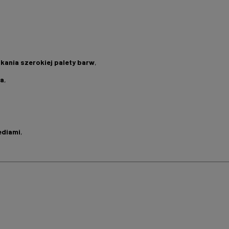
kania szerokiej palety barw
,
ła
,
ediami
,