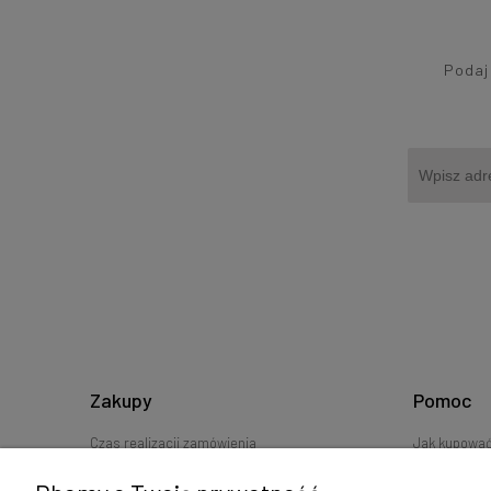
Podaj 
Zakupy
Pomoc
Czas realizacji zamówienia
Jak kupowa
Koszty dostawy
Częste pyta