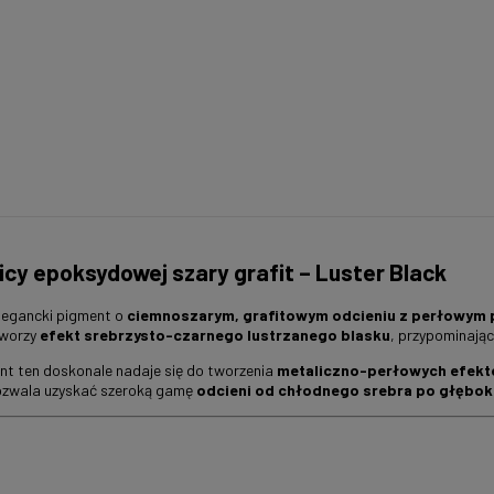
icy epoksydowej szary grafit – Luster Black
legancki pigment o
ciemnoszarym, grafitowym odcieniu z perłowym 
tworzy
efekt srebrzysto-czarnego lustrzanego blasku
, przypominając
t ten doskonale nadaje się do tworzenia
metaliczno-perłowych efektó
pozwala uzyskać szeroką gamę
odcieni od chłodnego srebra po głęboki