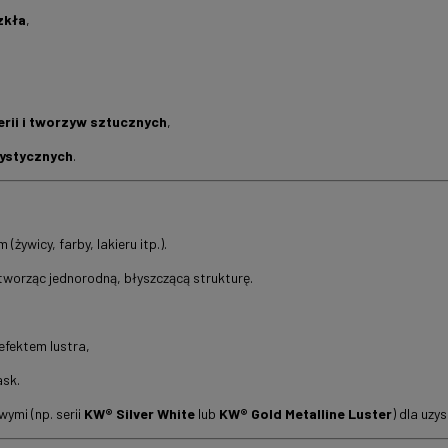
zkła
,
rii i tworzyw sztucznych
,
tystycznych
.
żywicy, farby, lakieru itp.).
tworząc jednorodną, błyszczącą strukturę.
efektem lustra,
ask.
ymi (np. serii
KW® Silver White
lub
KW® Gold Metalline Luster
) dla uzy