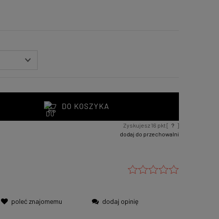
DO KOSZYKA
Zyskujesz
16
pkt [
?
]
dodaj do przechowalni
poleć znajomemu
dodaj opinię