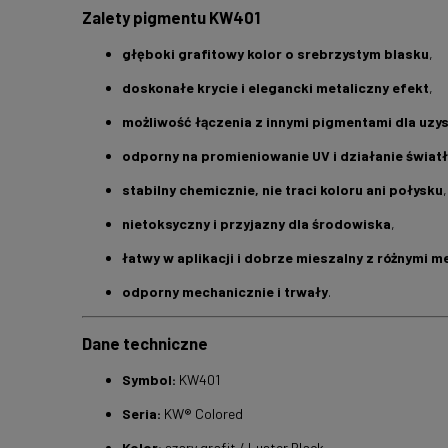
Zalety pigmentu KW401
głęboki grafitowy kolor o srebrzystym blasku
,
doskonałe krycie i elegancki metaliczny efekt
,
możliwość łączenia z innymi pigmentami dla uzys
odporny na promieniowanie UV i działanie świat
stabilny chemicznie, nie traci koloru ani połysku
,
nietoksyczny i przyjazny dla środowiska
,
łatwy w aplikacji i dobrze mieszalny z różnymi m
odporny mechanicznie i trwały
.
Dane techniczne
Symbol:
KW401
Seria:
KW® Colored
Kolor:
szary grafit / Luster Black