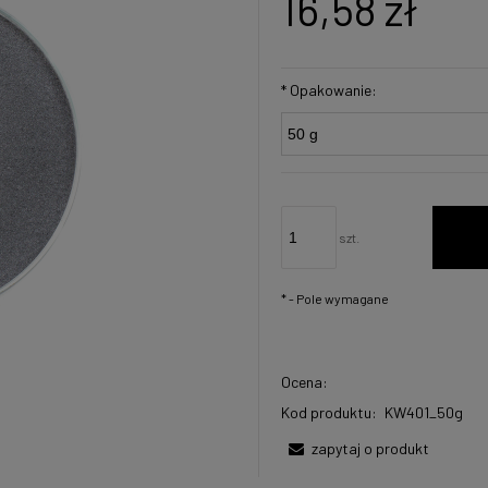
16,58 zł
*
Opakowanie:
szt.
*
- Pole wymagane
Ocena:
Kod produktu:
KW401_50g
zapytaj o produkt