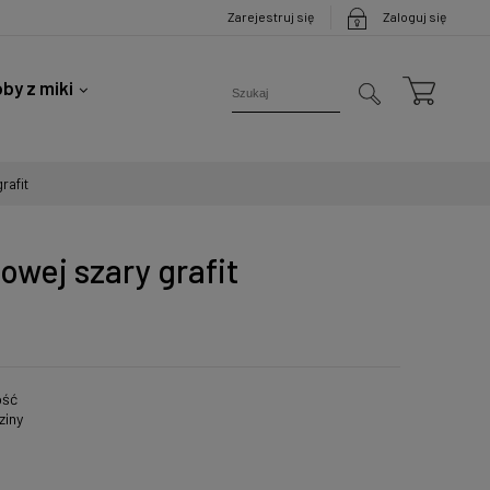
Zarejestruj się
Zaloguj się
by z miki
rafit
owej szary grafit
ość
ziny