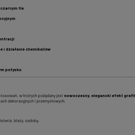
 czarnym tle
pcyjnym
ntracji
e i działanie chemikaliów
ym połysku
stosowań, w których pożądany jest
nowoczesny, elegancki efekt graf
iach dekoracyjnych i przemysłowych.
iżuteria, blaty, ozdoby,