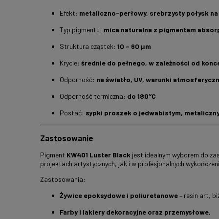
Efekt:
metaliczno-perłowy, srebrzysty połysk na
Typ pigmentu:
mica naturalna z pigmentem absor
Struktura cząstek:
10 – 60 μm
Krycie:
średnie do pełnego, w zależności od konce
Odporność:
na światło, UV, warunki atmosferyczn
Odporność termiczna:
do 180°C
Postać:
sypki proszek o jedwabistym, metaliczn
Zastosowanie
Pigment
KW401 Luster Black
jest idealnym wyborem do za
projektach artystycznych, jak i w profesjonalnych wykończen
Zastosowania:
Żywice epoksydowe i poliuretanowe
– resin art, b
Farby i lakiery dekoracyjne oraz przemysłowe
,