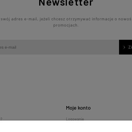
Newsletter
swój adres e-mail, jeżeli chcesz otrzymywać informacje o nowoś
promocjach.
Z
Moje konto
ć?
Logowanie
nia
Moje zamówienia