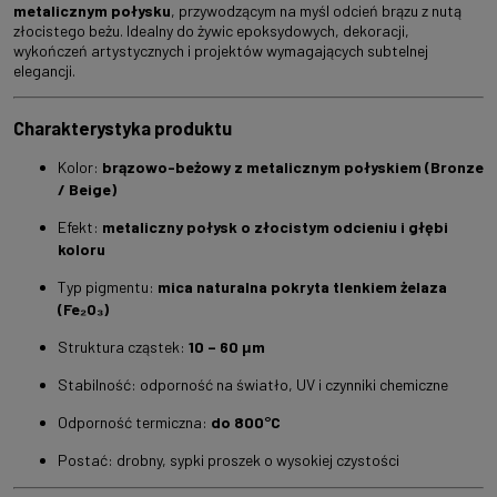
metalicznym połysku
, przywodzącym na myśl odcień brązu z nutą
złocistego beżu. Idealny do żywic epoksydowych, dekoracji,
wykończeń artystycznych i projektów wymagających subtelnej
elegancji.
Charakterystyka produktu
Kolor:
brązowo-beżowy z metalicznym połyskiem (Bronze
/ Beige)
Efekt:
metaliczny połysk o złocistym odcieniu i głębi
koloru
Typ pigmentu:
mica naturalna pokryta tlenkiem żelaza
(Fe₂O₃)
Struktura cząstek:
10 – 60 μm
Stabilność: odporność na światło, UV i czynniki chemiczne
Odporność termiczna:
do 800°C
Postać: drobny, sypki proszek o wysokiej czystości