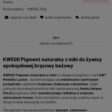
Ocena:
Kod produktu:
KW500_50g
zapytaj o produkt
poleć znajomemu
dodaj opinię
Opis
Opinie o produkcie (0)
KW500 Pigment naturalny z miki do żywicy
epoksydowej brązowy beżowy
KW500 Pigment naturalny z miki
to elegancki pigment z serii
KW®
Metallic Luster
, charakteryzujący się
metaliczno-perłowym
połyskiem
i głębokim
brązowo-beżowym odcieniem
. Dzięki
pokryciu naturalnych płatków miki cienką warstwą
tlenku żelaza
(Fe₂O₃)
uzyskano efekt
metalicznego refleksu z ciepłym,
naturalnym tonem
, który nie blaknie i pozostaje stabilny nawet w
długotrwałej ekspozycji na światło.
Ten pigment tworzy powierzchnię o
jasnym, satynowo-