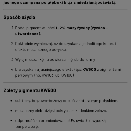
jasnego szampana po głęboki brąz z miedzianą poświatą
.
Sposób użycia
Dodaj pigment w ilości
1–2% masy żywicy (żywica +
utwardzacz)
.
Dokładnie wymieszaj, aż do uzyskania jednolitego koloru i
efektu metalicznego połysku.
Wylej mieszankę na powierzchnię lub do formy.
Dla uzyskania jaśniejszego efektu łącz
KW500
z pigmentami
perłowymi (np. KW103 lub KW100).
Zalety pigmentu KW500
subtelny, brązowo-beżowy odcień z naturalnym połyskiem,
metaliczny efekt dzięki pokryciu miki tlenkiem żelaza,
odporność na promieniowanie UV, światło i wysoką
temperaturę,