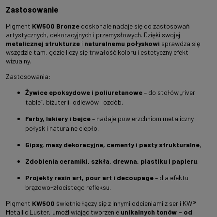
Zastosowanie
Pigment
KW500 Bronze
doskonale nadaje się do zastosowań
artystycznych, dekoracyjnych i przemysłowych. Dzięki swojej
metalicznej strukturze
i
naturalnemu połyskowi
sprawdza się
wszędzie tam, gdzie liczy się trwałość koloru i estetyczny efekt
wizualny.
Zastosowania:
Żywice epoksydowe i poliuretanowe
– do stołów „river
table”, biżuterii, odlewów i ozdób,
Farby, lakiery i bejce
– nadaje powierzchniom metaliczny
połysk i naturalne ciepło,
Gipsy, masy dekoracyjne, cementy i pasty strukturalne
,
Zdobienia ceramiki, szkła, drewna, plastiku i papieru
,
Projekty resin art, pour art i decoupage
– dla efektu
brązowo-złocistego refleksu.
Pigment
KW500
świetnie łączy się z innymi odcieniami z serii KW®
Metallic Luster, umożliwiając tworzenie
unikalnych tonów – od