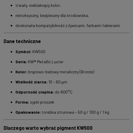
trwały, nieblaknący kolor,
nietoksyczny, bezpieczny dla środowiska,
doskonała kompatybilność z żywicami, farbami i lakierami.
Dane techniczne
Symbol:
KW500
Seria:
KW® Metallic Luster
Kolor:
brązowo-beżowy metaliczny (Bronze)
Wielkość ziarna:
10 – 60 μm
Odporność cieplna:
do 800°C
Forma:
sypki proszek
Opakowanie:
torebka strunowa – 50 g / 100 g / 1 kg
Dlaczego warto wybrać pigment KW500