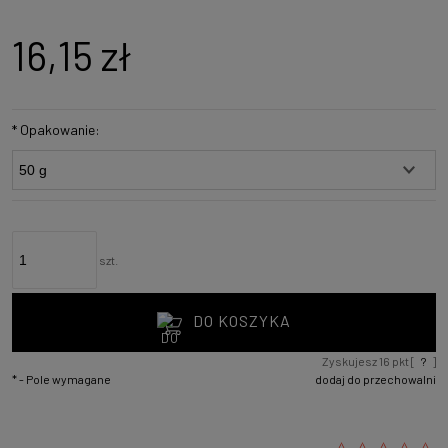
16,15 zł
*
Opakowanie:
szt.
DO KOSZYKA
Zyskujesz
16
pkt [
?
]
*
- Pole wymagane
dodaj do przechowalni